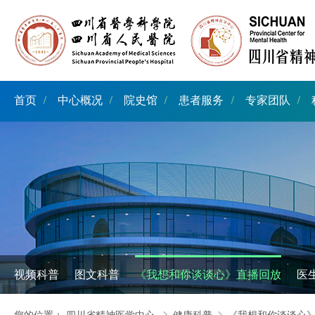
首页
中心概况
院史馆
患者服务
专家团队
视频科普
图文科普
《我想和你谈谈心》直播回放
医