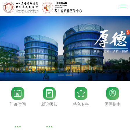




门诊时间
就诊须知
特色专科
医保指南

