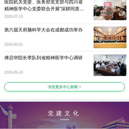
医院机关党委、医务部党支部与四川省
精神医学中心党委联合开展“深耕同质化
管理 筑牢高质量根基”主题党日
2026-07-13
第六届天府脑科学大会在成都成功举办
2026-06-01
傅启华院长带队到省精神医学中心调研
2026-05-19
浏览更多中心新闻 +
党建文化