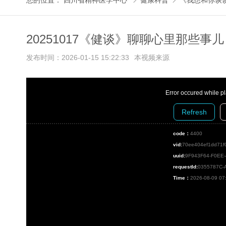
您的位置：
四川省精神医学中心
健康科普
《我想和你谈


20251017《健谈》聊聊心里那些事
发布时间：2026-01-15 15:22:33
本视频来源
Error occured while p
Refresh
code：
4400
vid:
70ee404ef1dd71f
uuid:
9F943F64-F0EE
requestId:
0355787C-
Time：
2026-08-09 07