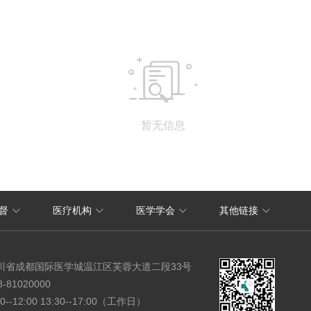

暂无信息
OA系统
督
医疗机构
医学学会
其他链接




省医院ppt模板下载
四川省人民医院图书馆
川省成都国际医学城温江区芙蓉大道二段33号
8-81020000
30--12:00 13:30--17:00（工作日）