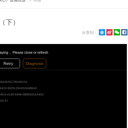
谈心》直播回放
详细

儿（下）




分享到：
laying， Please close or refresh
Retry
Diagnosis
08a3b5017f0e90102
-44C0-982D-29463244B6AC
A9C4-4148-9499-0B969241A40C
:00:37