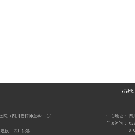
行政监
民医院（四川省精神医学中心）
中心地址：
四
门诊咨询：
02
站建设：四川锐狐
8: