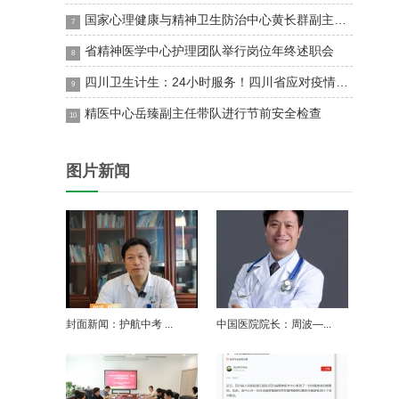
国家心理健康与精神卫生防治中心黄长群副主任一行来川调研并在省精神医学中心展开座谈
7
省精神医学中心护理团队举行岗位年终述职会
8
四川卫生计生：24小时服务！四川省应对疫情心理援助热线“96111”开通
9
精医中心岳臻副主任带队进行节前安全检查
10
图片新闻
封面新闻：护航中考 ...
中国医院院长：周波—...