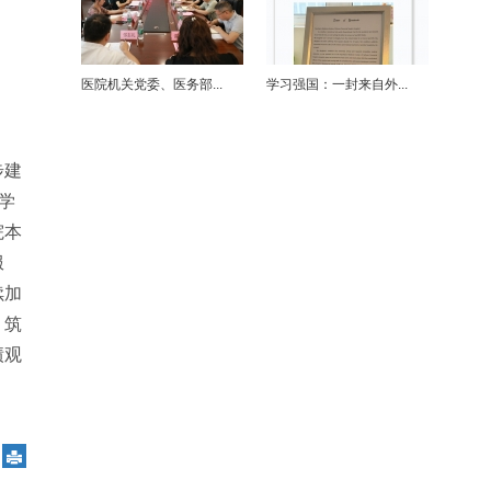
医院机关党委、医务部...
学习强国：一封来自外...
步建
学
院本
服
续加
，筑
绩观
