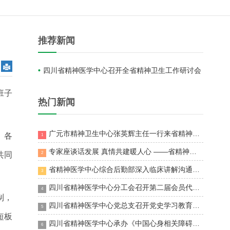
推荐新闻

四川省精神医学中心召开全省精神卫生工作研讨会
班子
热门新闻
广元市精神卫生中心张英辉主任一行来省精神医学中心参观交流
。各
1
专家座谈话发展 真情共建暖人心 ——省精神医学中心专家与温江区民政局携手对话
共同
2
省精神医学中心综合后勤部深入临床讲解沟通财务工作
3
四川省精神医学中心分工会召开第二届会员代表大会第三次会议
4
制，
四川省精神医学中心党总支召开党史学习教育专题会议
5
短板
四川省精神医学中心承办《中国心身相关障碍规范化诊疗指南》全国巡讲首站——四川站
6