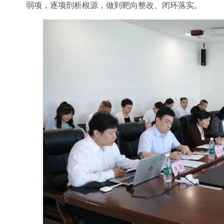
弱项，逐项剖析根源，做到靶向整改、闭环落实。