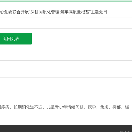
心党委联合开展“深耕同质化管理 筑牢高质量根基”主题党日
返回列表
因疼痛、⻓期消化道不适、儿童青少年情绪问题、厌学、焦虑、抑郁、强
神分裂。