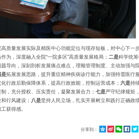
院高质量发展实际及精医中心功能定位与现存短板，对中心下一
作为，深度融入全院“一院多区”高质量发展格局；
二是
科学统筹
问题导向，深刻剖析发展痛点难点，理顺管理制度、主动加强与
四是
拓展发展思路，提升重症精神疾病诊疗能力，加强特需医疗
优化行政后勤保障体系，提高行政效能，控制运营成本；
六是
持
责制，充分授权、压实责任，凝聚发展合力；
七是
严守纪律规矩
设和行风建设；
八是
坚持人民立场，扎实开展树立和践行正确政
职工获得感。





分享到：