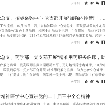
介绍其在临床辅助诊断...




分享到：
四川省精神医学中心党总支、招标采购中心 
工作流程。10月29日，四川省精神医学中心党总支、医院招标采购中心
升采购质效”联合主题党日。精医中心党总支书记、主任周波，党总支副书
中心党支部副书记、副主任易苇以及相关职能部门党员职工参加。精医中
为规范财政资金...




分享到：
疗服务质量，提高医师临床合理用药水平，更好地保障患者健康。10月9
、医院药学部一党支部联合开展“精准用药服务临床，助力患者身心健康”
记、主任周波，副主任谈音，药学部一党支部书记、药学部副主任李晋奇
职工参加。药学...




分享到：
省精神医学中心宣讲党的二十届三中全会精神
生到省精神医学中心宣讲党的二十届三中全会精神，重点围绕健全推动医