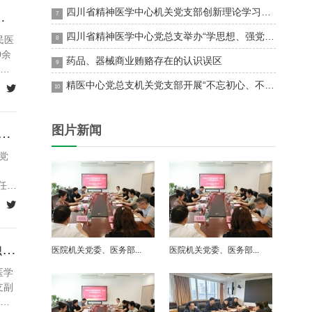
四川省精神医学中心机关党支部创新理论学习形式 激发党建新活力
院后勤党总支、四川省精神医...
7
四川省精神医学中心党总支举办“学思想、强党性、重实践、建新功”微党课比赛
民医
8
0余
药品、器械商业贿赂存在的认识误区
9
，
精医中心党总支机关党支部开展“不忘初心、不负韶华”系列主题党日活动（二） 端午节诗歌朗诵分享会

10
图片新闻
展，聚焦国考提两率” ——机关党总支、教学部党支部与精医...
党
任

四川省精神医学中心党总支、电子科技大学医学院党总支开展“深化医教融合，...
医院机关党委、医务部...
医院机关党委、医务部...
医学
支副
聚