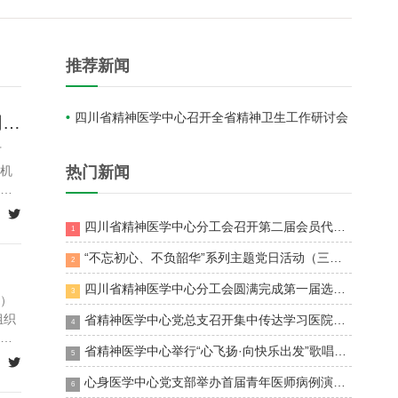
推荐新闻
四川省精神医学中心召开全省精神卫生工作研讨会
医院机关党委、医务部党支部与四川省精神医学中心党委联合开展“深耕同质化...
下
院机
热门新闻
参

四川省精神医学中心分工会召开第二届会员代表大会
1
“不忘初心、不负韶华”系列主题党日活动（三） 精医中心党总支机关党支部联合外科党总支心身医学中心党支部开展临床技能操作赛
2
四川省精神医学中心分工会圆满完成第一届选举工作
3
心）
组织
省精神医学中心党总支召开集中传达学习医院第二次党代会精神专题会议
4
中
省精神医学中心举行“心飞扬·向快乐出发”歌唱比赛
5

心身医学中心党支部举办首届青年医师病例演讲比赛
6