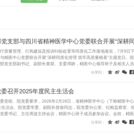
疗质量管理、行风建设及投诉纠纷处置等同质化工作落地落实，7月9日
与精医中心党委联合开展“深耕同质化管理 筑牢高质量根基”主题党日。
部党支部副书记、副部长黄燚、支委邓静，精医中心领导班子及相关人员
、主任周波对医务...




分享到：
委召开2025年度民主生活会
委党组、院党委要求，2026年2月28日，省精神医学中心（下称精医中
民主生活会。院党委常委、副院长曾俊同志，院党委办公室、纪检监察室、
党委书记、主任周波主持会议，精医中心班子成员参加会议。会前，精医
体学习、个人自学等...




分享到：