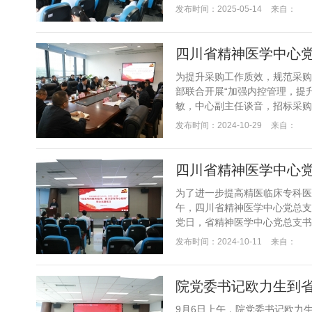
焦现象级AI产品DeepSeek，
发布时间：2025-05-14
来自：
为提升采购工作质效，规范采购
部联合开展“加强内控管理，提
敏，中心副主任谈音，招标采购
党总支书记、主任周波开场致辞，
发布时间：2024-10-29
来自：
为了进一步提高精医临床专科医
午，四川省精神医学中心党总支
党日，省精神医学中心党总支书
副主任何林以及40余名相关党员
发布时间：2024-10-11
来自：
院党委书记欧力生到
9月6日上午，院党委书记欧力