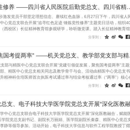
追寻红色足迹 锤炼党性修养 ——四川省人民医
一步激发党员干部坚定理想信念、赓续红色血脉，6月27日下午，四川省人
中心党总支联合开展“追寻红色足迹 锤炼党性修养”主题党日活动，组织4
（西校区）长征精神教育馆参观研学，聆听微党课。踏入长征精神教育馆
部们沿着红军在...




分享到：
“党建引领促发
党支部与精医中心党总支联合开展“党建引领促发展，聚焦国考提两率”主题
部、精医中心党总支相关同志及教学骨干与会。活动由精医中心党总支书
升精神科住培医师首次执医考试通过率与结业考核通过率（“两率”）核心
全面剖析精医中心...




分享到：
神医学中心党总支联合电子科技大学医学院党总支开展“深化医教融合，赋能
医学院党总支副书记、副院长万丽娟、医学院副院长秦森、精医中心党总
李静等领导参加。活动开始，电子科技大学信息与软件工程学院教授丁熠