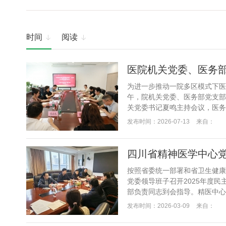
时间
阅读


为进一步推动一院多区模式下医
午，院机关党委、医务部党支部
关党委书记夏鸣主持会议，医务
加会议。会上，精医中心党委书记
发布时间：2026-07-13
来自：
四川省精神医学中心党
按照省委统一部署和省卫生健康
党委领导班子召开2025年度
部负责同志到会指导。精医中心
心党委认真制定会议方案，通过集
发布时间：2026-03-09
来自：