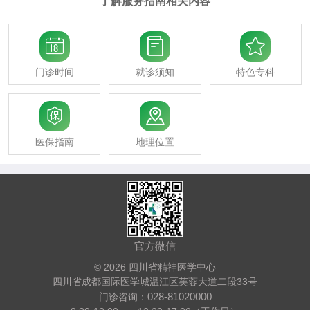
了解服务指南相关内容



门诊时间
就诊须知
特色专科


医保指南
地理位置
官方微信
© 2026 四川省精神医学中心
四川省成都国际医学城温江区芙蓉大道二段33号
028-81020000
门诊咨询：