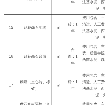
年
法基水泥，西
泥，
费用包含：主
砖：1
清运、人工费
15
贴花岗石地砖
㎡
年
法基水泥，西
泥，
费用包含：主
台
费、质量参照
16
贴花岗石台面
㎡
面：1
西南水泥，峨
年
费用包含：主
砌墙（空心砖、标
砖：1
清运、人工费
17
㎡
砖）
年
法基水泥，西
泥，
做石膏板隔墙（合
费用包含：主