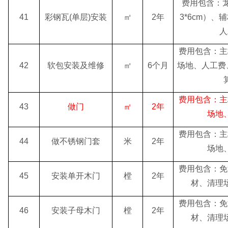
费用包含：龙
41
彩钢瓦(单层)安装
㎡
2年
3*6cm）
人
费用包含：主
42
软包安装及维修
㎡
6个月
场地、人工费
费用包含：主
43
做门
㎡
2年
场地
费用包含：主
44
做不锈钢门套
米
2年
场地
费用包含：免
45
安装单开木门
樘
2年
材、清理
费用包含：免
46
安装子母木门
樘
2年
材、清理