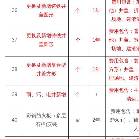
费用包含：
更换及新增铸铁井
36
个
1年
他）井盖、拆
盖圆形
场地、建渣
费用包含：普
更换及新增铸铁井
37
个
1年
他）井盖、拆
盖圆形
场地、建渣
费用包含：复
更换及新增复合型
38
个
1年
方形）井盖、
井盖方形
理场地、建渣
费用包含：主
39
雨、污、电井新增
个
/
清运
费用包含：龙
彩钢防火板（多层
40
㎡
2年
3*6cm）
石棉)安装
人