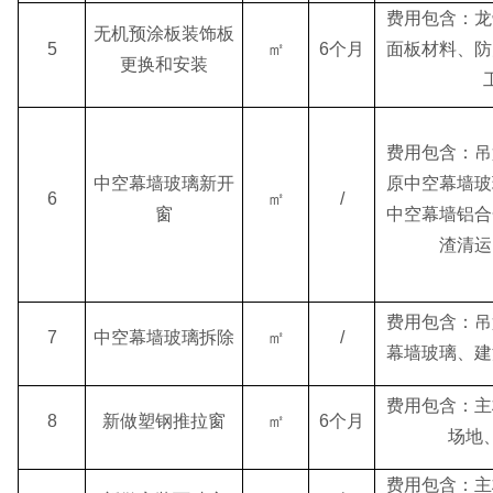
费用包含：龙
无机预涂板装饰板
5
㎡
6个月
面板材料、防
更换和安装
费用包含：吊
中空幕墙玻璃新开
原中空幕墙玻
6
㎡
/
窗
中空幕墙铝合
渣清运
费用包含：吊
7
中空幕墙玻璃拆除
㎡
/
幕墙玻璃、建
费用包含：主
8
新做塑钢推拉窗
㎡
6个月
场地
费用包含：主