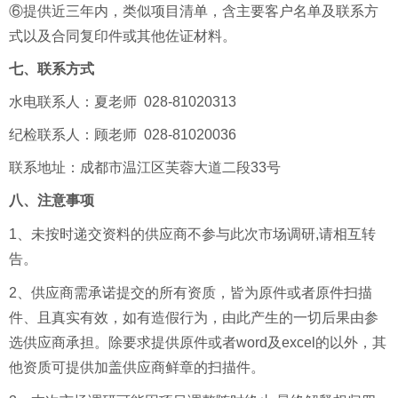
⑥提供近三年内，类似项目清单，含主要客户名单及联系方
式以及合同复印件或其他佐证材料。
七
、联系方式
水电
联系人：夏老师 028-81020313
纪检联系人：
顾老师
028-81020036
联系地址：成都市温江区芙蓉大道二段33号
八
、注意事项
1、未按时递交资料的供应商不参与此次市场调研,请相互转
告。
2、供应商
需承诺提交的所有资质，皆为原件
或者原件
扫描
件、且真实有效，如有造假行为，由此产生的一切后果由参
选供应商承担。除要求提供原件或者word及
excel
的以外，其
他资质可提供加盖供应商鲜章的扫描件。