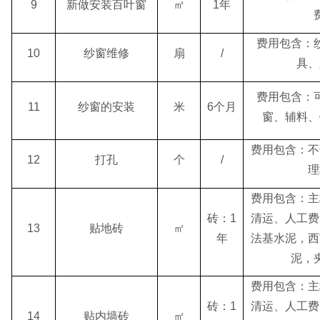
9
新做安装百叶窗
㎡
1年
费用包含：
10
纱窗维修
扇
/
具、
费用包含：
11
纱窗的安装
米
6个月
窗、辅料、
费用包含：不
12
打孔
个
/
理
费用包含：主
砖：1
清运、人工费
13
贴地砖
㎡
年
法基水泥，西
泥，
费用包含：主
砖：1
清运、人工费
14
贴内墙砖
㎡