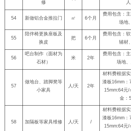
修
人
费用包含：主
54
新做铝合金推拉门
㎡
6个月
场地
陪伴椅更换座板及
费用包含：软
55
把
6个月
换皮
辅材
吧台制作（面材为
费用包含：主
56
米
2年
石材）
场地、
材料费根据实
做地台、踏脚凳等
漆板16mm：
57
人/天
2年
小家具
15mm:64
金：
材料费根据实
漆板16mm：
58
加隔板等家具维修
人/天
/
15mm:64