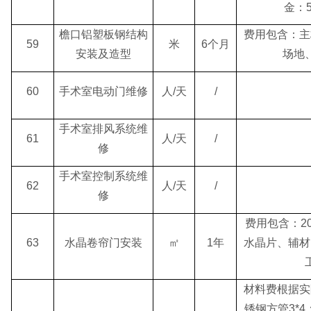
金：
檐口铝塑板钢结构
费用包含：主
59
米
6个月
安装及造型
场地
60
手术室电动门维修
人/天
/
手术室排风系统维
61
人/天
/
修
手术室控制系统维
62
人/天
/
修
费用包含：2
63
水晶卷帘门安装
㎡
1年
水晶片、辅材
材料费根据实
锈钢方管3*4