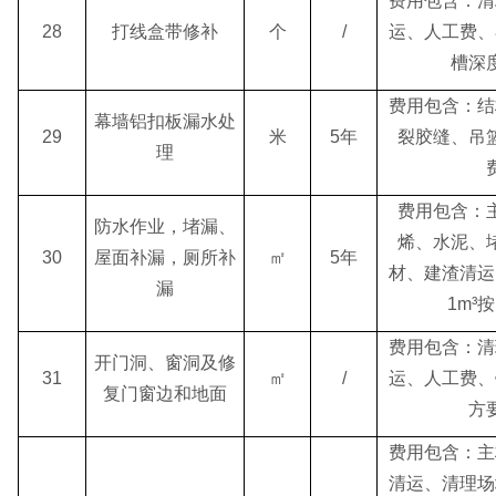
费用包含：清
28
打线盒带修补
个
/
运、人工费、
槽深
费用包含：结
幕墙铝扣板漏水处
29
米
5年
裂胶缝、吊
理
费用包含：
防水作业，堵漏、
烯、水泥、
30
屋面补漏，厕所补
㎡
5年
材、建渣清运
漏
1m
³
按
费用包含：清
开门洞、窗洞及修
31
㎡
/
运、人工费、
复门窗边和地面
方
费用包含：主
清运、清理场