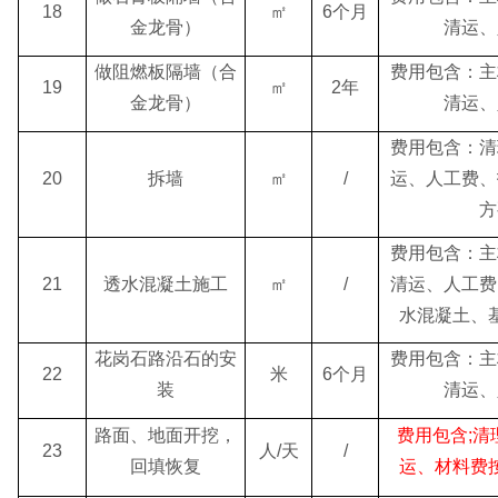
18
㎡
6个月
金龙骨）
清运、
做阻燃板隔墙（合
费用包含：主
19
㎡
2年
金龙骨）
清运、
费用包含：清
20
拆墙
㎡
/
运、人工费、
方
费用包含：主
21
透水混凝土施工
㎡
/
清运、人工费
水混凝土、
花岗石路沿石的安
费用包含：主
22
米
6个月
装
清运、
路面、地面开挖，
费用包含;清
23
人/天
/
回填恢复
运、材料费