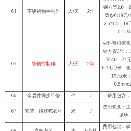
钢方管2.0：
64
不锈钢物件制作
人/天
2年
圆条6:19
2.5*1.5：
0.1:
材料费根据实
锌方管3*4：
管2.0：2
65
铁物件制作
人/天
2年
6:19元/米；镀
19元/
0.5mm
66
金属件焊接维修
件
/
费用包含：
费用包含：主
67
安装、维修晾衣杆
米
/
场地
费用包含：轨
68
窗帘安装
米
6个月