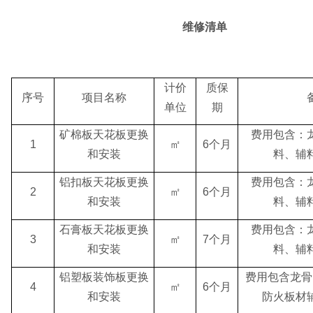
维修清单
计价
质保
序号
项目名称
单位
期
矿棉板天花板更换
费用包含：
1
㎡
6个月
和安装
料、辅
铝扣板天花板更换
费用包含：
2
㎡
6个月
和安装
料、辅
石膏板天花板更换
费用包含：
3
㎡
7个月
和安装
料、辅
铝塑板装饰板更换
费用包含龙骨
4
㎡
6个月
和安装
防火板材