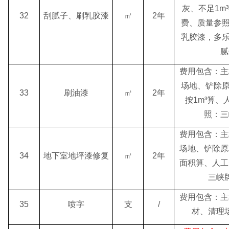
灰、不足1m
³
32
刮腻子、刷乳胶漆
㎡
2年
费、质量参照
乳胶漆，多乐
腻
费用包含：主
场地、铲除原
33
刷油漆
㎡
2年
按1m
³
算、
照：三
费用包含：主
场地、铲除原
34
地下室地坪漆修复
㎡
2年
面积算、人工
三峡
费用包含：主
35
喷字
支
/
材、清理