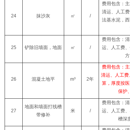
费用包含：主
清运、人工费
24
抹沙灰
㎡
/
法基水泥，西
费用包含：清
25
铲除旧墙面，地面
㎡
/
运、人工费、
方
费用包含：主
清运、人工费
26
混凝土地平
m³
2年
算，厚度按医
保护
费用包含：清
地面和墙面打线槽
27
米
/
运、人工费、
带修补
槽深