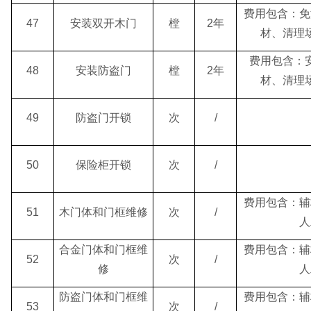
费用包含：免
47
安装双开木门
樘
2年
材、清理
费用包含：
48
安装防盗门
樘
2年
材、清理
49
防盗门开锁
次
/
50
保险柜开锁
次
/
费用包含：辅
51
木门体和门框维修
次
/
人
合金门体和门框维
费用包含：辅
52
次
/
修
人
防盗门体和门框维
费用包含：辅
53
次
/