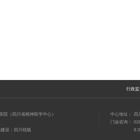
行政监
民医院（四川省精神医学中心）
中心地址：
四
门诊咨询：
02
站建设：四川锐狐
8: