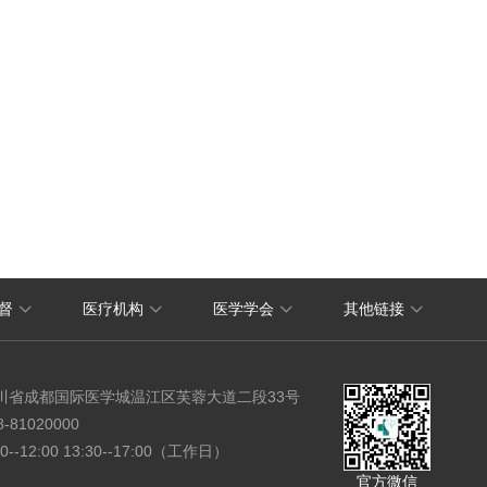
OA系统
督
医疗机构
医学学会
其他链接




省医院ppt模板下载
四川省人民医院图书馆
川省成都国际医学城温江区芙蓉大道二段33号
8-81020000
30--12:00 13:30--17:00（工作日）
官方微信