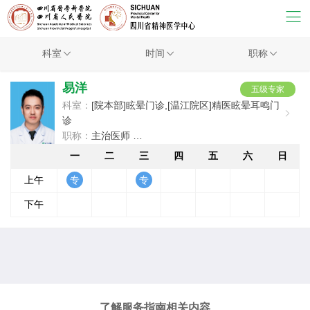
科室
时间
职称
易洋
五级专家
科室：
[院本部]眩晕门诊,[温江院区]精医眩晕耳鸣门
诊
职称：
主治医师
擅长：
各种前庭综合征，外..
一
二
三
四
五
六
日
上午
下午
了解服务指南相关内容