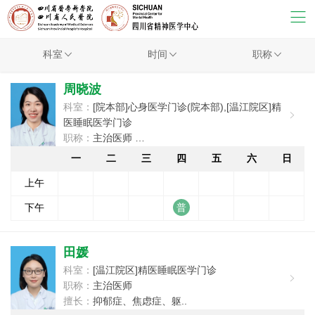
科室
时间
职称
周晓波
科室：
[院本部]心身医学门诊(院本部),[温江院区]精
医睡眠医学门诊
职称：
主治医师
擅长：
焦虑症、抑郁症、失..
一
二
三
四
五
六
日
上午
下午
田媛
科室：
[温江院区]精医睡眠医学门诊
职称：
主治医师
擅长：
抑郁症、焦虑症、躯..