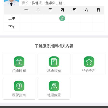
擅长：
抑郁症、焦虑症、精..
一
二
三
四
五
六
日
上午
下午
了解服务指南相关内容



门诊时间
就诊须知
特色专科


医保指南
地理位置