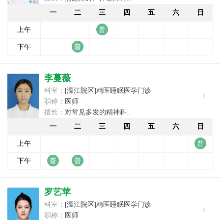
一
二
三
四
五
六
日
上午
下午
李蔓薇
科室：
[温江院区]精医睡眠医学门诊
职称：
医师
擅长：
对常见多发的精神科..
一
二
三
四
五
六
日
上午
下午
罗艺苹
科室：
[温江院区]精医睡眠医学门诊
职称：
医师