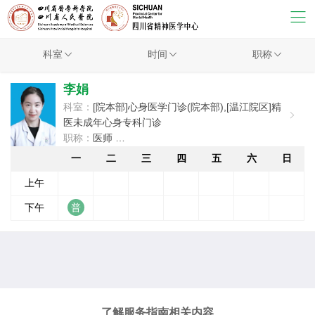
科室
时间
职称
李娟
科室：
[院本部]心身医学门诊(院本部),[温江院区]精
医未成年心身专科门诊
职称：
医师
擅长：
常见焦虑障碍、抑郁..
一
二
三
四
五
六
日
上午
下午
了解服务指南相关内容