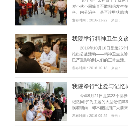
“这个治疗太神奇了！我完全想
岁小伙小周简直不敢相信发生
科、内分泌科，甚至连甲状腺功
发布时间：2016-11-22
来自：
我院举行精神卫生义
2016年10月10日是第25
推出公益活动——精神卫生义诊及宣教
已严重影响到人们的正常生活。19
发布时间：2016-10-18
来自：
我院举行“让爱与记忆
今年9月21日是第23个世界
记忆同行”为主题的大型记忆障
飘着细雨，却不能阻挡广大前来
发布时间：2016-09-25
来自：