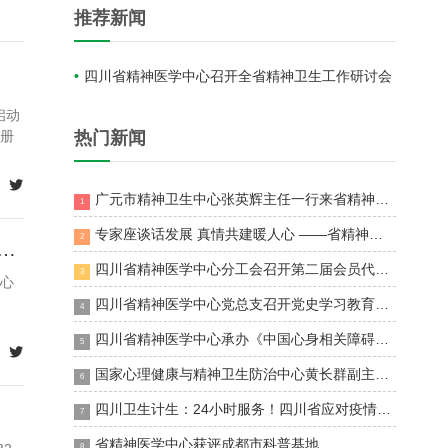
推荐新闻
四川省精神医学中心召开全省精神卫生工作研讨会
启动
册
热门新闻

广元市精神卫生中心张英辉主任一行来省精神医学中心参观交流
1
专家座谈话发展 真情共建暖人心 ——省精神医学中心专家与温江区民政局携手对话
2
中华医学会心身医学分会综合医院心身医学学科管理协作组组长
四川省精神医学中心分工会召开第二届会员代表大会第三次会议
3
心
四川省精神医学中心党总支召开党史学习教育专题会议
4
四川省精神医学中心承办《中国心身相关障碍规范化诊疗指南》全国巡讲首站——四川站
5

国家心理健康与精神卫生防治中心黄长群副主任一行来川调研并在省精神医学中心展开座谈
6
四川卫生计生：24小时服务！四川省应对疫情心理援助热线“96111”开通
7
省精神医学中心获评成都市科普基地
8