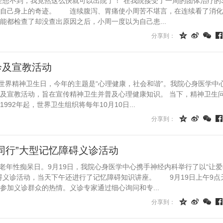
不到，我竟然这么快就可以出院了！”在我院接受了一周的团体治疗的3
在自己身上的奇迹。 连续腹泻、胃痛使小周苦不堪言，在连续看了消化
能都检查了却没查出原因之后，小周一度以为自己患...




分享到：
诊及宣教活动
个世界精神卫生日，今年的主题是“心理健康，社会和谐”。我院心身医学中
活动，旨在宣传精神卫生并普及心理健康知识。 当下，精神卫生问题
92年起，世界卫生组织将每年10月10日...




分享到：
同行”大型记忆障碍义诊活动
老年性痴呆日。9月19日，我院心身医学中心携手神经内科举行了以“让爱
碍义诊活动，当天下午还进行了记忆障碍知识讲座。 9月19日上午9点
参加义诊群众的热情。义诊专家通过细心询问和专...




分享到：