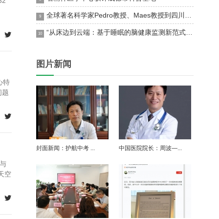
2
全球著名科学家Pedro教授、Maes教授到四川省医学科学院·四川省人民医院温江院区｜四川省精神医学中心交流
9
“从床边到云端：基于睡眠的脑健康监测新范式”——加州大学旧金山分校冷月副教授到中心授课

10
图片新闻
心特

封面新闻：护航中考 ...
中国医院院长：周波—...
与
天空
