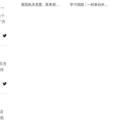
医院机关党委、医务部...
学习强国：一封来自外...
第十五次精神病学学术会议暨第三次心身医学学术会议顺利召开
第十
“夯

医务
疼

请
教