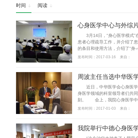
时间
阅读


心身医学中心与外综片
3月14日，“身心医学模式”
患者心理疏导工作，并介绍了患
的条目和使用方法，介绍了“身-
发布时间：2017-03-16
来自：
近日，中华医学会心身医学分
身医学领域的科室领导者们共同
刻。 会上，我院心身医学中心
发布时间：2017-01-03
来自：
我院举行中德心身医学“