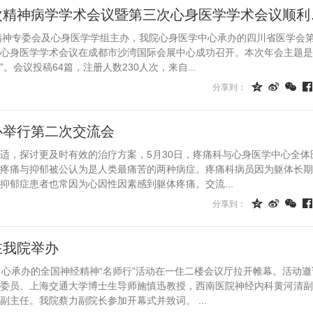
四川省医学会
学会精神专委会及心身医学学组主办，我院心身医学中心承办的四川省医学会
心身医学学术会议在成都市沙湾国际会展中心成功召开。本次年会主题是
会议投稿64篇，注册人数230人次，来自...




分享到：
心举行第二次交流会
，探讨更及时有效的治疗方案，5月30日，疼痛科与心身医学中心全体
疼痛与抑郁被公认为是人类最痛苦的两种病症。疼痛科病员因为躯体长期
抑郁症患者也常因为心因性因素感到躯体疼痛。交流...




分享到：
在我院举办
承办的全国神经精神“名师行”活动在一住二楼会议厅拉开帷幕。活动邀
委员、上海交通大学博士生导师施慎迅教授，西南医院神经内科黄河清副
授和成都市第四人民医院李洪毅副主任。我院蔡力副院长参加开幕式并致词。 ...