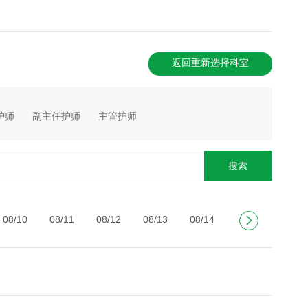
返回重新选择科室
护师
副主任护师
主管护师
搜索
08/10
08/11
08/12
08/13
08/14
08/15
08/16

周一
周二
周三
周四
周五
周六
周日