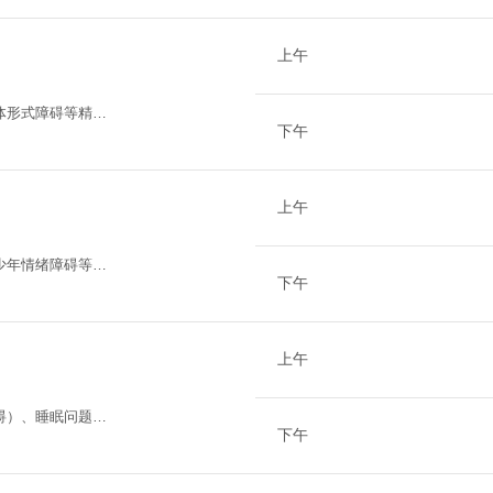
合征，慢性躯体不
上午
体形式障碍等精神
下午
上午
少年情绪障碍等常
下午
上午
碍）、睡眠问题、
下午
。