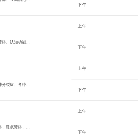
下午
迫、躯体形式障
上午
障碍、认知功能障
下午
童青少年的多动
难、成瘾行为、厌
上午
神分裂症、各种慢
下午
上午
碍，睡眠障碍，躯
下午
丰富的经验。擅长