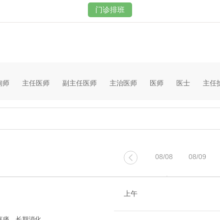
门诊排班
询师
主任医师
副主任医师
主治医师
医师
医士
主任
08/08
08/09

周六
周日
上午
疼痛、⻓期消化道