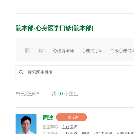
院本部-心身医学门诊(院本部)
职 称：
心理咨询师
心理治疗师
二级心理咨

您已经选择：
共
10
个医生
周波
一级专家
医生职称：
主任医师
疾病擅长：
治疗头昏、失眠、记忆⼒减退、不明原因